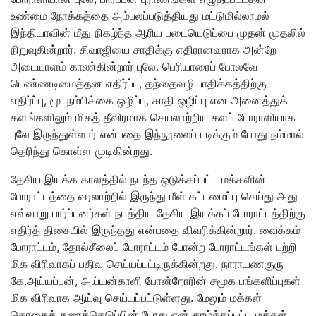
உண்மை நோக்கத்தை அம்பலப்படுத்தியது மட்டுமில்லாமல்
இந்தியாவின் மீது நிகழ்ந்த ஆரிய படையெடுப்பை முதன் முதலில்
நிறுவுகின்றார். சிவாஜியை சாதிக்கு எதிரானவராக அன்றே
அடையாளம் காண்கின்றார் புலே. பெரியாரைப் போலவே
பெண்ணடிமைத்தன எதிர்ப்பு, தந்தைவழியாதிக்கத்திற்கு
எதிர்ப்பு, மூடநம்பிக்கை ஒழிப்பு, சாதி ஒழிப்பு என அனைத்துக்
களங்களிலும் மிகத் தீவிரமாக செயலாற்றிய களப் போராளியாக
புலே இருந்துள்ளார் என்பதை இந்நூலைப் படிக்கும் போது நம்மால்
தெரிந்து கொள்ள முடிகின்றது.
தேசிய இயக்க காலத்தில் நடந்த ஒடுக்கப்பட்ட மக்களின்
போராட்டத்தை வரலாற்றில் இருந்து மீள் கட்டமைப்பு செய்து அது
எவ்வாறு பார்ப்பனர்கள் நடத்திய தேசிய இயக்கப் போராட்டத்திற்கு
எதிர்த் திசையில் இருந்தது என்பதை விவரிக்கின்றார். வைக்கம்
போராட்டம், தோல்சீலைப் போராட்டம் போன்ற போராட்டங்கள் பற்றி
மிக விரிவாகப் பதிவு செய்யப்பட்டிருக்கின்றது. நாராயணகுரு
கே.அய்யப்பன், அய்யன்காளி போன்றோரின் சமூக பங்களிப்புகள்
மிக விரிவாக ஆய்வு செய்யப்பட்டுள்ளது. மேலும் மக்கள்
தொகைக் கணக்கெடுப்பின் போது ஏன் தாழ்த்தப்பட்ட மக்கள்