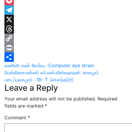
Outlook.com
Pocket
Telegram
X
Threads
Copy
Link
Print
Post
கணினி கண் சோர்வு -Computer eye strain
Share
மெல்லிசைமன்னர் எம்.எஸ்.விஸ்வநாதன்: காலமும்
navigation
படைப்புலகமும் : 18- T .சௌந்தர்￼
Leave a Reply
Your email address will not be published.
Required
fields are marked
*
Comment
*