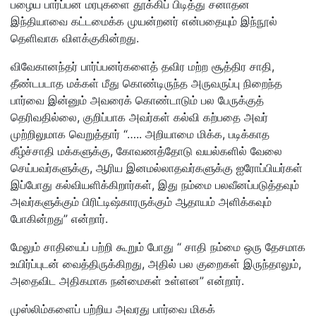
பழைய பார்ப்பன மரபுகளை தூக்கிப் பிடித்து சனாதன
இந்தியாவை கட்டமைக்க முயன்றனர் என்பதையும் இந்நூல்
தெளிவாக விளக்குகின்றது.
விவேகானந்தர் பார்ப்பனர்களைத் தவிர மற்ற சூத்திர சாதி,
தீண்டபடாத மக்கள் மீது கொண்டிருந்த அருவருப்பு நிறைந்த
பார்வை இன்னும் அவரைக் கொண்டாடும் பல பேருக்குத்
தெரிவதில்லை, குறிப்பாக அவர்கள் கல்வி கற்பதை அவர்
முற்றிலுமாக வெறுத்தார் “….. அறியாமை மிக்க, படிக்காத
கீழ்ச்சாதி மக்களுக்கு, கோவணத்தோடு வயல்களில் வேலை
செய்பவர்களுக்கு, ஆரிய இனமல்லாதவர்களுக்கு ஐரோப்பியர்கள்
இப்போது கல்வியளிக்கிறார்கள், இது நம்மை பலவீனப்படுத்தவும்
அவர்களுக்கும் பிரிட்டிஷ்காரருக்கும் ஆதாயம் அளிக்கவும்
போகின்றது” என்றார்.
மேலும் சாதியைப் பற்றி கூறும் போது “ சாதி நம்மை ஒரு தேசமாக
உயிர்ப்புடன் வைத்திருக்கிறது, அதில் பல குறைகள் இருந்தாலும்,
அதைவிட அதிகமாக நன்மைகள் உள்ளன” என்றார்.
முஸ்லிம்களைப் பற்றிய அவரது பார்வை மிகக்