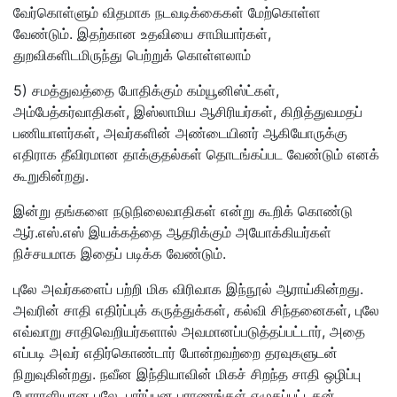
வேர்கொள்ளும் விதமாக நடவடிக்கைகள் மேற்கொள்ள
வேண்டும். இதற்கான உதவியை சாமியார்கள்,
துறவிகளிடமிருந்து பெற்றுக் கொள்ளலாம்
5) சமத்துவத்தை போதிக்கும் கம்யூனிஸ்ட்கள்,
அம்பேத்கர்வாதிகள், இஸ்லாமிய ஆசிரியர்கள், கிறித்துவமதப்
பணியாளர்கள், அவர்களின் அண்டையினர் ஆகியோருக்கு
எதிராக தீவிரமான தாக்குதல்கள் தொடங்கப்பட வேண்டும் எனக்
கூறுகின்றது.
இன்று தங்களை நடுநிலைவாதிகள் என்று கூறிக் கொண்டு
ஆர்.எஸ்.எஸ் இயக்கத்தை ஆதரிக்கும் அயோக்கியர்கள்
நிச்சயமாக இதைப் படிக்க வேண்டும்.
புலே அவர்களைப் பற்றி மிக விரிவாக இந்நூல் ஆராய்கின்றது.
அவரின் சாதி எதிர்ப்புக் கருத்துக்கள், கல்வி சிந்தனைகள், புலே
எவ்வாறு சாதிவெறியர்களால் அவமானப்படுத்தப்பட்டார், அதை
எப்படி அவர் எதிர்கொண்டார் போன்றவற்றை தரவுகளுடன்
நிறுவுகின்றது. நவீன இந்தியாவின் மிகச் சிறந்த சாதி ஒழிப்பு
போராளியான‌ புலே, பார்ப்பன புராணங்கள் எழுதப்பட்டதன்