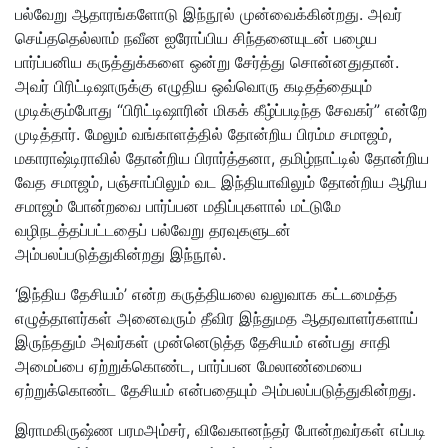
பல்வேறு ஆதாரங்களோடு இந்நூல் முன்வைக்கின்றது. அவர்
செய்ததெல்லாம் நவீன ஐரோப்பிய சிந்தனையுடன் பழைய
பார்ப்பனிய கருத்துக்களை ஒன்று சேர்த்து சொன்னதுதான்.
அவர் பிரிட்டிஷாருக்கு எழுதிய ஒவ்வொரு கடிதத்தையும்
முடிக்கும்போது “பிரிட்டிஷாரின் மிகக் கீழ்ப்படிந்த சேவகர்” என்றே
முடித்தார். மேலும் வங்காளத்தில் தோன்றிய பிரம்ம சமாஜம்,
மகாராஷ்டிராவில் தோன்றிய பிரார்த்தனா, தமிழ்நாட்டில் தோன்றிய
வேத சமாஜம், பஞ்சாப்பிலும் வட இந்தியாவிலும் தோன்றிய ஆரிய
சமாஜம் போன்றவை பார்ப்பன மதிப்புகளால் மட்டுமே
வழிநடத்தப்பட்டதைப் பல்வேறு தரவுகளுடன்
அம்பலப்படுத்துகின்றது இந்நூல்.
‘இந்திய தேசியம்’ என்ற கருத்தியலை வலுவாக கட்டமைத்த
எழுத்தாளர்கள் அனைவரும் தீவிர இந்துமத ஆதரவாளர்களாய்
இருந்ததும் அவர்கள் முன்னெடுத்த தேசியம் என்பது சாதி
அமைப்பை ஏற்றுக்கொண்ட, பார்ப்பன மேலாண்மையை
ஏற்றுக்கொண்ட தேசியம் என்பதையும் அம்பலப்படுத்துகின்றது.
இராமகிருஷ்ண பரமஅம்சர், விவேகானந்தர் போன்றவர்கள் எப்படி