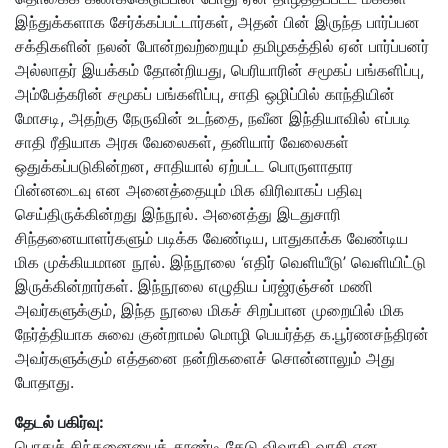
இந்துக்களாக சேர்க்கப்பட்டார்கள், அதன் பின் இருந்த பார்ப்பன
சக்திகளின் நலன் போன்றவற்றையும் தமிழகத்தில் ஏன் பார்ப்பனர்
அல்லாதர் இயக்கம் தோன்றியது, பெரியாரின் சமூகப் பங்களிப்பு,
அம்பேத்கரின் சமூகப் பங்களிப்பு, சாதி ஒழிப்பில் காந்தியின்
மோசடி, அதற்கு நேருவின் உடந்தை, நவீன இந்தியாவில் எப்படி
சாதி ரீதியாக அரசு வேலைகள், தனியார் வேலைகள்
ஒதுக்கப்படுகின்றன, சாதியால் ஏற்பட்ட பொருளாதார
பின்னடைவு என அனைத்தையும் மிக விரிவாகப் பதிவு
செய்திருக்கின்றது இந்நூல். அனைத்து இடதுசாரி
சிந்தனையாளர்களும் படிக்க வேண்டிய, பாதுகாக்க வேண்டிய
மிக முக்கியமான நூல். இந்நூலை ‘எதிர் வெளியீடு’ வெளியிட்டு
இருக்கின்றார்கள். இந்நூலை எழுதிய ப்ரஜ்ரஞ்சன் மணி
அவர்களுக்கும், இந்த நூலை மிகச் சிறப்பான முறையில் மிக
நேர்த்தியாக சுவை குன்றாமல் மொழி பெயர்த்த க.பூர்ணசந்திரன்
அவர்களுக்கும் எத்தனை நன்றிகளைச் சொன்னாலும் அது
போதாது.
தேடல் பகிர்வு:
பொதுச் சிந்தனையைத் தூண்டி தேடு விவாதி வாசி என