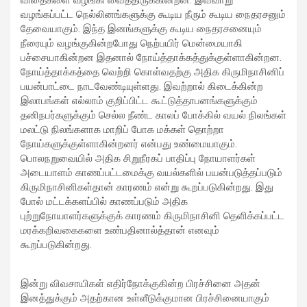
விதைகளை வழங்கி வைத்திருக்கின்றன. இவ்வாறு
வழங்கப்பட்ட நெல்லினங்களுக்கு கூடிய நீரும் கூடிய நைதரசனும்
தேவையாகும். இந்த இனங்களுக்கு கூடிய நைதரசனையும்
நீரையும் வழங்குகின்றபோது நெற்பயிர் மென்மையாகி
பச்சையாகின்றன இதனால் நோய்த்தாக்கத்துக்குள்ளாகின்றன.
நோய்த்தாக்கத்தை வெற்றி கொள்வதற்கு அதிக கிருமிநாசினிப்
பயன்பாட்டை நாடவேண்டியுள்ளது. இவற்றால் கிடைக்கின்ற
இலாபங்கள் எல்லாம் குறிப்பிட்ட கூட்டுத்தாபனங்களுக்கும்
தனிநபர்களுக்கும் செல்ல நீண்ட காலப் போக்கில் வயல் நிலங்கள்
மலட்டு நிலங்களாக மாறிப் போக மக்கள் தொற்றா
நோய்களுக்குள்ளாகின்றனர் என்பது உண்மையாகும்.
பொலநறுவையில் அதிக சிறுநீரகப் பாதிப்பு நோயாளர்கள்
அடையாளம் காணப்பட்டமைக்கு வயல்களில் பயன்படுத்தப்படும்
கிருமிநாசினிகள்தான் காரணம் என்று கூறப்படுகின்றது. இது
போல் மட்டக்களப்பில் காணப்படும் அதிக
புற்றுநோயாளர்களுக்குக் காரணம் கிருமிநாசினி தெளிக்கப்பட்ட
மரக்கறிவகைகளை உண்பதினால்த்தான் எனவும்
கூறப்படுகின்றது.
இன்று விவசாயிகள் எதிர்நோக்குகின்ற பிரச்சினை அதன்
இனத்துக்கும் அதற்கான உள்ளீடுக்குமான பிரச்சினையாகும்