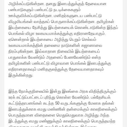
அழிக்கப்படுகின்றன. தனது இலாபத்துக்குத் தேவையான
பண்பாடுகளும் பண்பாட்டு நடடிக்கைகளும்
ஊக்குவிக்கப்படுகின்றன. மனிதர்களுடைய பண்பாட்டு
விழுமியங்கள் வாத்தகப் பொருளாக்கப்படுகின்றன. தமிழர்கள்
இயற்கையை நேசித்து இயற்கையைக் கொண்டாடுகின்ற இந்தப்
பொங்கல் விழா உலகமயமாக்கத்துக்கு எதிரானதேயாகும்.
ஏனென்றால் இயற்கையை அழித்து பெறும் செல்வம்
உலகமயமாக்கத்தின் தலைமை நாடுகளின் கஜானாவை
நிரம்புகின்றன. இவ்வாறான நிலையில் இயற்கையைப்
பாதுகாக்க வேண்டும் அதனைப் பேணவேண்டும் என்ற
தமிழர்களின் பண்பாட்டு விழாவான பொங்கல் இலாபத்துக்கு
எதிரானதாகவும் மனிதகுலத்துக்கு தேவையானதாகவும்
இருக்கின்றது.
இந்த நோக்குநிலையில் இன்று இலங்கை அரசு விதித்திருக்கும்
உரக் கட்டுப்பாட்டைப் புரிந்து கொள்ள வேண்டும். பல்தேசியக்
கூட்டுத்தாபனங்கள் கடந்த 50 வருடங்களுக்கு மேலாக தங்கள்
இலாபத்துக்காக எமது மண்ணின் தன்மைக்கும் காலநிலைக்கும்
பொருத்தமான விதைகளை மெதுமெதுவாக அழித்து அந்த
இடத்துக்கு எமது மண்ணுக்கும் காலநிலைக்கும் பொருத்தமற்ற