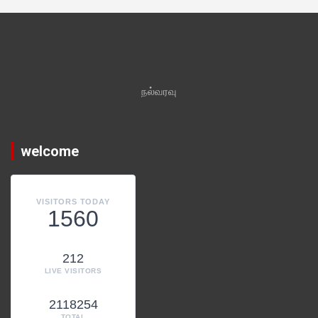
நல்வரவு
welcome
VISITORS TODAY
1560
212
LIVE VISITORS
2118254
TOTAL