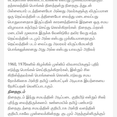
கடவுளாகக் கொண்டாடவில்லை என்பது முக்கியமானதாகும்.
தற்காலத்தில் பொங்கல் தினத்தன்று நிறைகுடத்துடன்
பிள்ளையார் படத்தினையோ அல்லது அவர்களுக்கு விருப்பமான
ஒரு தெய்வத்தின் படத்தினையோ வைத்து மடைவைப்பது
பொதுவானதாக இருப்பதின் காரணத்தினால் இதனை ஒரு சமய
விழாவாக கற்பிதம் செய்து கொள்கிறார்கள். நிறைகுடம்தான்
மடையின் மூலமாக இருக்க வேண்டுமே தவிர வேறு எந்த
தெய்வத்தின் படமும் அல்ல என்பது முக்கியமானதாகும்.
தெய்வத்தின் படம் வைப்பது அவரவர் விருப்பமேயன்றி
பொங்கலுக்கானது அது அல்ல என்பது யாவரும் அறிவர்
1960, 1970களில் கிழக்கில் முஸ்லிம் விவசாயிகளும் புதிர்
எடுத்து பொங்கல் செய்திருக்கிறார்கள், இன்றும் சில
கிறிஸ்த்தவர்கள் பொங்கலைக் கொண்டாடுவது சமய
நோக்கிலாக அன்றி தமிழ் பண்பாட்டின் அடியாக இயற்கையை
நேசிப்பதன் வெளிப்பாடாகும்.
நிறைகுடம்
நிறைகுடம் இந்து சமயத்தின் அடிப்படை குறியீடு என்றும் சிலர்
புரிந்து வைத்திருக்கலாம். உண்மையில் தமிழ் பண்பாடு
நிறைகுடத்தை சமயத்தின் குறியீடாக அன்றி வளத்தின்
குறியீடாகவே முன்வைக்கின்றது. குடமும் அதற்குள்ளிருக்கும்