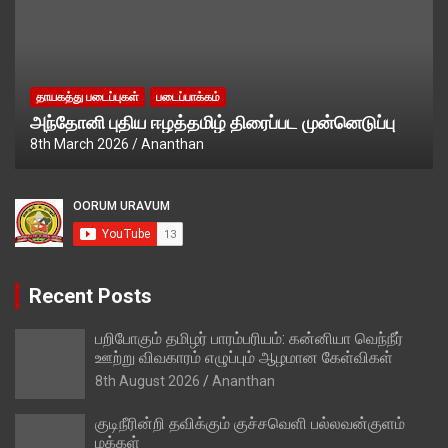
தாயகத்து படைப்புகள்
படைப்பாக்கம்
அந்தோனி புதிய ஈழத்தமிழ் திரைப்பட முன்னெடுப்பு
8th March 2026
Ananthan
Recent Posts
பறிபோகும் தமிழர் பாரம்பரியம்: கன்னியா வெந்நீர்
ஊற்று விவகாரம் எழுப்பும் ஆழமான கேள்விகள்
8th August 2026
Ananthan
குடிநீரின்றி தவிக்கும் குச்சவெளி பல்லவன்குளம்
மக்கள்