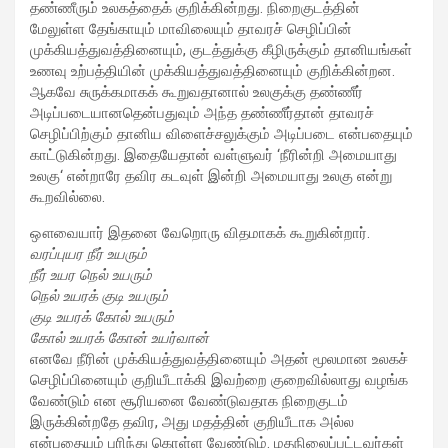
தண்ணீரும் உலகத்தைக் குறிக்கின்றது. நிறைகுடத்தின்
மேலுள்ள தேங்காயும் மாவிலையும் தாவரச் செழிப்பின்
முக்கியத்துவத்தினையும், குடத்துக்கு கீழிருக்கும் தானியங்கள்
உணவு உற்பத்தியின் முக்கியத்துவத்தினையும் குறிக்கின்றன.
ஆகவே சுருக்கமாகக் கூறுவதானால் உலகுக்கு தண்ணீர்
அடிப்படையானதென்பதுவும் அந்த தண்ணீர்தான் தாவரச்
செழிப்பிற்கும் தானிய விளைச்சலுக்கும் அடிப்படை என்பதையும்
காட்டுகின்றது. இதையேதான் வள்ளுவர் ‘நீரின்றி அமையாது
உலகு‘ என்றாரே தவிர கடவுள் இன்றி அமையாது உலகு என்று
கூறவில்லை.
ஔவையார் இதனை வேறொரு விதமாகக் கூறுகின்றார்.
வரப்புயர நீர் உயரும்
நீர் உயர நெல் உயரும்
நெல் உயரக் குடி உயரும்
குடி உயரக் கோல் உயரும்
கோல் உயரக் கோன் உயர்வான்
எனவே நீரின் முக்கியத்துவத்தினையும் அதன் மூலமான உலகச்
செழிப்பினையும் குறியீடாக்கி இவற்றை குறைவில்லாது வழங்க
வேண்டும் என சூரியனை வேண்டுவதாக நிறைகுடம்
இருக்கின்றதே தவிர, அது மதத்தின் குறியீடாக அல்ல
என்பதையும் புரிந்து கொள்ள வேண்டும். மதநிலைப்பட்டவர்கள்