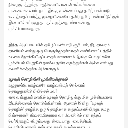
நிறைகுடத்துக்கு மதநிலையிலான விளக்கங்களை
முன்வைக்கலாம். நாம் இங்கு முன்வைப்பது தமிழ் பண்பாடு
உலகத்தைப் பார்த்த முறையினையே தவிர தமிழ் பண்பாட்டுக்குள்
இடையில் உட்புகுந்த மதக்கருத்தையல்ல என்பது
முக்கியமானதாகும்.
இந்த அடிப்படையில் தமிழ்ப் பண்பாடு சூரியன், நீர், தாவரம்,
தானியம் என்று ஒரு பொருள்முதல்வாதக் கண்ணோட்டத்தில்
உலகை நோக்கியிருப்பதைக் காணலாம். இங்கு பொருட்களே
முக்கியம் பெறுகின்றனவே தவிர கருத்துக்கள் அல்ல என்பது
கவனிக்கத்தக்க அம்சமாகும்.
உழவுத் தொழிலின் முக்கியத்துவம்
உழுதுண்டு வாழ்வாரே வாழ்வார்மற் றெல்லாம்
தொழுதுண்டு பின்செல் பவர்
என வள்ளுவர் உலகில் உழவுத் தொழிலுக்கு மிக முக்கியமான
இடத்தினைக் கொடுக்கின்றார். ஆனால் இன்று “உழவுத்
தொழில்” தாழ்ந்த ஒரு தொழிலாக கருதப்படுகின்றது. தமது
பிள்ளைகள் விவசாயிகளாக வர வேண்டும் என எந்தப்
பெற்றோரும் விரும்புவது கிடையாது. வைத்தியர்,
பொறியியலாளர் என்பவைதான் அவர்களுடைய