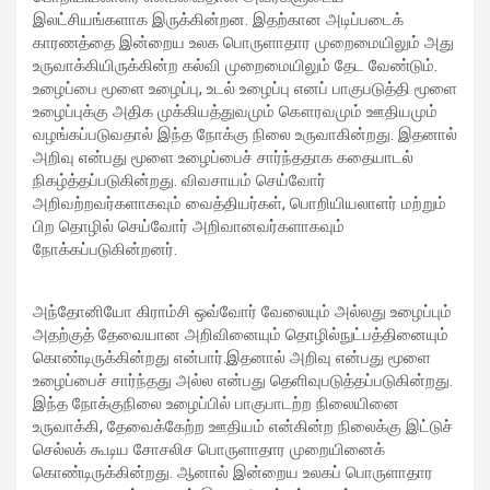
இலட்சியங்களாக இருக்கின்றன. இதற்கான அடிப்படைக்
காரணத்தை இன்றைய உலக பொருளாதார முறைமையிலும் அது
உருவாக்கியிருக்கின்ற கல்வி முறைமையிலும் தேட வேண்டும்.
உழைப்பை மூளை உழைப்பு, உடல் உழைப்பு எனப் பாகுபடுத்தி மூளை
உழைப்புக்கு அதிக முக்கியத்துவமும் கௌரவமும் ஊதியமும்
வழங்கப்படுவதால் இந்த நோக்கு நிலை உருவாகின்றது. இதனால்
அறிவு என்பது மூளை உழைப்பைச் சார்ந்ததாக கதையாடல்
நிகழ்த்தப்படுகின்றது. விவசாயம் செய்வோர்
அறிவற்றவர்களாகவும் வைத்தியர்கள், பொறியியலாளர் மற்றும்
பிற தொழில் செய்வோர் அறிவானவர்களாகவும்
நோக்கப்படுகின்றனர்.
அந்தோனியோ கிராம்சி ஒவ்வோர் வேலையும் அல்லது உழைப்பும்
அதற்குத் தேவையான அறிவினையும் தொழில்நுட்பத்தினையும்
கொண்டிருக்கின்றது என்பார்.இதனால் அறிவு என்பது மூளை
உழைப்பைச் சார்ந்தது அல்ல என்பது தெளிவுபடுத்தப்படுகின்றது.
இந்த நோக்குநிலை உழைப்பில் பாகுபாடற்ற நிலையினை
உருவாக்கி, தேவைக்கேற்ற ஊதியம் என்கின்ற நிலைக்கு இட்டுச்
செல்லக் கூடிய சோசலிச பொருளாதார முறையினைக்
கொண்டிருக்கின்றது. ஆனால் இன்றைய உலகப் பொருளாதார