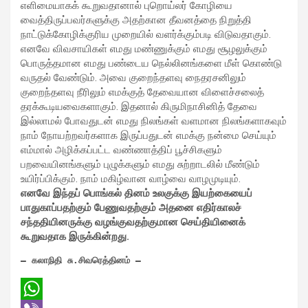
எளிமையாகக் கூறுவதானால் புறொய்லர் கோழியை
வைத்திருப்பவர்களுக்கு அதற்கான தீவனத்தை நிறுத்தி
நாட்டுக்கோழிக்குரிய முறையில் வளர்க்கும்படி விடுவதாகும்.
எனவே விவசாயிகள் எமது மண்ணுக்கும் எமது சூழலுக்கும்
பொருத்தமான எமது பண்டைய நெல்லினங்களை மீள் கொண்டு
வருதல் வேண்டும். அவை குறைந்தளவு நைதரசனிலும்
குறைந்தளவு நீரிலும் எமக்குத் தேவையான விளைச்சலைத்
தரக்கூடியவைகளாகும். இதனால் கிருமிநாசினித் தேவை
இல்லாமல் போவதுடன் எமது நிலங்கள் வளமான நிலங்களாகவும்
நாம் நோயற்றவர்களாக இருப்பதுடன் எமக்கு நன்மை செய்யும்
எம்மால் அழிக்கப்பட்ட வண்ணாத்திப் பூச்சிகளும்
பறவையினங்களும் புழுக்களும் எமது சுற்றாடலில் மீண்டும்
உயிர்ப்பிக்கும். நாம் மகிழ்வான வாழ்வை வாழமுடியும்.
எனவே இந்தப் பொங்கல் தினம் உலகுக்கு இயற்கையைப்
பாதுகாப்பதற்கும் பேணுவதற்கும் அதனை எதிர்காலச்
சந்ததியினருக்கு வழங்குவதற்குமான செய்தியினைக்
கூறுவதாக இருக்கின்றது.
— கலாநிதி சு.சிவரெத்தினம் — 