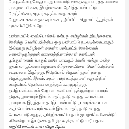
அழைக்கின்றபோது எமது பண்பாடு உலகத்தைப் பார்த்த பார்வை
முறைமையினை, இயற்கையை நேசித்த பண்பாட்டு
அகழ்ச்சியை, உழவர்களுக்கானதாகவும்
அறுவடைக்கானதாகவும் என குறிப்பிட்ட சிறு வட்டத்துக்குள்
சுருக்கிவிடுகின்றோம்.
உண்மையில் தைப்பொங்கல் என்பது தமிழர்கள் இயற்கையை
நேசித்து வெளிப்படுத்திய ஒரு பண்பாட்டு நடவடிக்கையாகும்.
இவ்வாறு தமிழர்கள் அகன்ற பண்பாட்டு நோக்கைக்
கொண்டிருந்ததன் காரணத்தினால்தான் கணியன்
பூங்குன்றனார் ‘யாதும் ஊரே யாவரும் கேளீர்‘ என்று, மனித
குலம் வாழும்வரைக்குமான சிந்தனையினை வெளிப்படுத்தக்
கூடியதாக இருந்தது. இதேபோல் திருவள்ளுவர் தனது
திருக்குறளில் இனம், மதம், நாடு கடந்து மனிதகுலத்தின்
வாழ்வியல் நெறியை வகுத்துக் கூறமுடிந்தது.
தமிழ் பண்பாட்டின் பேறான, கணியன் பூங்குன்றனாரையும்
திருக்குறளையும் இனம், மதம், நாடு கடந்து கொண்டாட
முடியுமாக இருந்தால் தமிழ்ப் பண்பாட்டு நடவடிக்கையான
தைப்பொங்கலையும் உலகம் இனம், மதம், நாடு கடந்து
கொண்டாடுவதற்கு தமிழர்களாகிய நாம் முயற்சிக்க வேண்டும்.
ஏனென்றால் இயற்கை தமிழர்களுக்கு மட்டும் உரியதல்ல.
தைப்பொங்கல் சமய விழா அல்ல