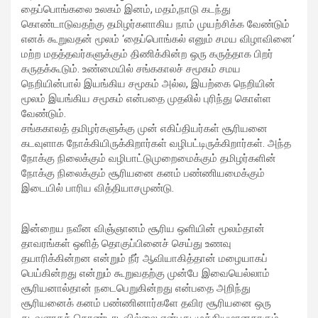
தைப்பொங்கலை உலகம் இனம், மதம்,நாடு கடந்து
கொண்டாடுவதற்கு தமிழர்களாகிய நாம் முயற்சிக்க வேண்டும்
எனக் கூறுவதன் மூலம் ‘தைப்பொங்கல் எனும் சமய விழாவினை‘
மற்ற மதத்தவர்களுக்கும் திணிக்கின்ற ஒரு கருத்தாக பிறர்
கருதக்கூடும். உண்மையில் சங்ககாலச் சமூகம் சமய
நெறியின்பால் இயங்கிய சமூகம் அல்ல, இயற்கை நெறியின்
மூலம் இயங்கிய சமூகம் என்பதை முதலில் புரிந்து கொள்ள
வேண்டும்.
சங்ககாலத் தமிழர்களுக்கு முன் எகிப்தியர்கள் சூரியனை
கடவுளாக நோக்கியிருக்கிறார்கள் வழிபட்டிருக்கிறார்கள். அந்த
நோக்கு நிலைக்கும் வழிபாட்டுமுறைமைக்கும் தமிழர்களின்
நோக்கு நிலைக்கும் சூரியனை கனம் பண்ணியமைக்கும்
இடையில் பாரிய வித்தியாசமுண்டு.
இன்றைய நவீன விஞ்ஞானம் சூரிய ஒளியின் மூலம்தான்
தாவரங்கள் ஒளித் தொகுப்பினைச் செய்து உணவு
தயாரிக்கின்றன என்றும் நீர் ஆவியாகித்தான் மழையாகப்
பெய்கின்றது என்றும் கூறுவதற்கு முன்பே இவையெல்லாம்
சூரியனால்தான் நடைபெறுகின்றது என்பதை அறிந்து
சூரியனைக் கனம் பண்ணினார்களே தவிர சூரியனை ஒரு