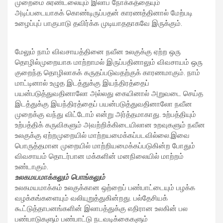
முறைமை சுரண்டலையும் இலாப நோக்கத்தையும்
அடிப்படையாகக் கொண்டிருப்பதன் காரணத்தினால் மேற்படி
உழைப்புப் பாகுபாடு தவிர்க்க முடியாததாகவே இருக்கும்.
மேலும் நாம் விவசாயத்தினை நவீன உலகுக்கு ஏற்ற ஒரு
தொழில்முறையாக மாற்றாமல் இருப்பதினாலும் விவசாயம் ஒரு
குறைந்த தொழிலாகக் கருதப்படுவதற்குக் காரணமாகும். நாம்
மாட்டினால் உழுத இடத்துக்கு இயந்திரத்தைப்
பயன்படுத்துவதினாலோ அல்லது கையினால் அறுவடை செய்த
இடத்துக்கு இயந்திரத்தைப் பயன்படுத்துவதினாலோ நவீன
முறைக்கு வந்து விட்டோம் என்று அர்த்தமாகாது. உற்பத்தியும்
உற்பத்திக் கருவிகளும் அவற்றிக்கிடையிலான உறவுகளும் நவீன
உலகுக்கு ஏற்றமுறையில் மாற்றயமைக்கப்படவில்லை.இவை
பொருத்தமான முறையில் மாற்றியமைக்கப்படுகின்ற போதும்
விவசாயம் தொடர்பான மக்களின் மனநிலையில் மாற்றம்
உண்டாகும்.
உலகமயமாக்கலும் பொங்கலும்
உலகமயமாக்கம் உலகுக்கான ஒற்றைப் பண்பாட்டையும் பழக்க
வழக்கங்களையும் வலியுறுத்துகின்றது. பல்தேசியக்
கூட்டுத்தாபனங்களின் இலாபத்துக்கு எதிரான உலகின் பல
பண்பாடுகளும் பண்பாட்டு நடவடிக்கைகளும்