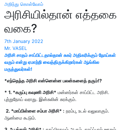
அறிந்து கொள்வோம்
அரிசியில்தான் எத்தகை
வகை?
7th January 2022
Mr. VASEL
அரிசி சாதம் சாப்பிட்டதால்தான் சுகர் அதிகரிக்கும் நோய்கள்
வரும் என்று ஏமாற்றி வைத்திருக்கிறார்கள் ஆங்கில
மருத்துவர்கள்!
*எந்தெந்த அரிசி என்னென்ன பலன்களைத் தரும்!?
*
1. *கருப்பு கவுணி அரிசி*
மன்னர்கள் சாப்பிட்ட அரிசி.
புற்றுநோய் வராது. இன்சுலின் சுரக்கும்.
2. *மாப்பிள்ளை சம்பா அரிசி* :
நரம்பு, உடல் வலுவாகும்.
ஆண்மை கூடும்.
3. *பூங்கார் அரிசி* :
சுகப்பிரசவம் ஆகும். தாய்ப்பால் ஊறும்.