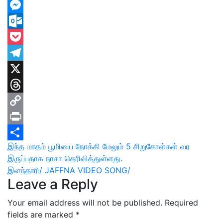
Facebook
Messenger
Outlook.com
Pocket
Telegram
X
Threads
Copy
Link
Print
Post
இந்த மாதம் பூமியை நோக்கி மேலும் 5 சிறுகோள்கள் வர
Share
இருப்பதாக நாசா தெரிவித்துள்ளது.
navigation
இளந்தாரி/ JAFFNA VIDEO SONG/
Leave a Reply
Your email address will not be published.
Required
fields are marked
*