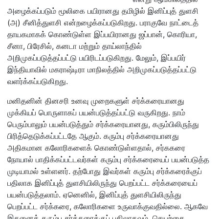
அழைக்கப்படும் மூலிகை பயிரானது தமிழில் இனிப்புத் துளசி
(அ) சீனித்துளசி என்றழைக்கப்படுகிறது. பராகுவே நாட்டைத்
தாயகமாகக் கொண்டுள்ள இப்பயிரானது ஜப்பான், கொரியா,
சீனா, பிரேசில், கனடா மற்றும் தாய்லாந்தில்
அறிமுகப்படுத்தப்பட்டு பயிரிடப்படுகிறது. மேலும், இப்பயிர்
இந்தியாவில் மகராஷ்டிரா மாநிலத்தில் அறிமுகப்படுத்தப்பட்டு
வளர்க்கப்படுகிறது.
மனிதனின் தினசரி உனவு முறைகளுள் சர்க்கரையானது
முக்கியப் பொருளாகப் பயன்படுத்தப்பட்டு வருகிறது. நாம்
பெரும்பாலும் பயன்படுத்தும் சர்க்கரையானது, கரும்பிலிருந்து
பிரித்தெடுக்கப்பட்டதே ஆகும். கரும்பு சர்க்கரையானது
அதிகமான கலோரிகளைக் கொண்டுள்ளதால், சர்ககரை
நோயால் பாதிக்கப்பட்டவர்கள் கரும்பு சர்க்கரையைப் பயன்படுத்த
முடியாமல் உள்ளனர். தற்போது இவர்கள் கரும்பு சர்க்கரைக்குப்
பதிலாக இனிப்புத் துளசியிலிருந்து பெறப்பட்ட சர்க்கரையைப்
பயன்படுத்தலாம். ஏனெனில், இனிப்புத் துளசியிலிருந்து
பெறப்பட்ட சர்க்கரை, கலோரிகளை உருவாக்குவதில்லை. ஆகவே
இதனைக் கரும்பு சர்க்கரைக்குப் பதிலாகவும், செயற்கை