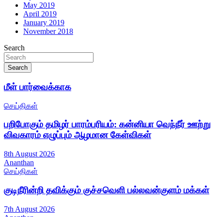
May 2019
April 2019
January 2019
November 2018
Search
Search
மீள் பார்வைக்காக
செய்திகள்
பறிபோகும் தமிழர் பாரம்பரியம்: கன்னியா வெந்நீர் ஊற்று
விவகாரம் எழுப்பும் ஆழமான கேள்விகள்
8th August 2026
Ananthan
செய்திகள்
குடிநீரின்றி தவிக்கும் குச்சவெளி பல்லவன்குளம் மக்கள்
7th August 2026