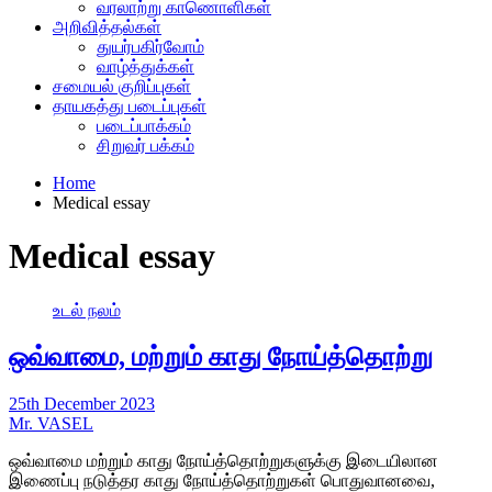
வரலாற்று காணொளிகள்
அறிவித்தல்கள்
துயர்பகிர்வோம்
வாழ்த்துக்கள்
சமையல் குறிப்புகள்
தாயகத்து படைப்புகள்
படைப்பாக்கம்
சிறுவர் பக்கம்
Home
Medical essay
Medical essay
உடல் நலம்
ஒவ்வாமை, மற்றும் காது நோய்த்தொற்று
25th December 2023
Mr. VASEL
ஒவ்வாமை மற்றும் காது நோய்த்தொற்றுகளுக்கு இடையிலான
இணைப்பு நடுத்தர காது நோய்த்தொற்றுகள் பொதுவானவை,