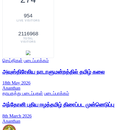
954
LIVE VISITORS
2116968
TOTAL
VISITORS
செய்திகள்
படைப்பாக்கம்
அவுஸ்திரேலிய நாடாளுமன்றத்தில் தமிழ் கலை
18th May 2026
Ananthan
தாயகத்து படைப்புகள்
படைப்பாக்கம்
அந்தோனி புதிய ஈழத்தமிழ் திரைப்பட முன்னெடுப்பு
8th March 2026
Ananthan