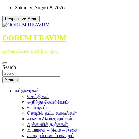
Skip
Saturday, August 8, 2026
to
content
Responsive Menu
OORUM URAVUM
ஒன்று பட்டால் உண்டு வாழ்வு
Search
Search
கட்டுரைகள்
செய்திகள்
அறிந்து கொள்வோம்
உடல் நலம்
தொழில் நுட்ப தகவல்கள்
வானம் சிவந்த நாட்கள்
அக்கினிக்குஞ்சுகள்
இயற்கை – நிலம் – இசை
காலமும் படைப்புலகமும்