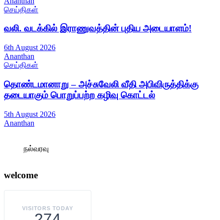
Ananthan
செய்திகள்
வலி. வடக்கில் இராணுவத்தின் புதிய அடையாளம்!
6th August 2026
Ananthan
செய்திகள்
தொண்டமானாறு – அச்சுவேலி வீதி அபிவிருத்திக்கு
தடையாகும் பொறுப்பற்ற கழிவு கொட்டல்
5th August 2026
Ananthan
நல்வரவு
welcome
VISITORS TODAY
274