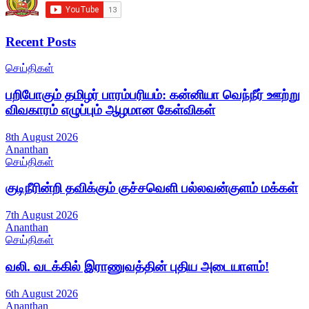
Recent Posts
செய்திகள்
பறிபோகும் தமிழர் பாரம்பரியம்: கன்னியா வெந்நீர் ஊற்று
விவகாரம் எழுப்பும் ஆழமான கேள்விகள்
8th August 2026
Ananthan
செய்திகள்
குடிநீரின்றி தவிக்கும் குச்சவெளி பல்லவன்குளம் மக்கள்
7th August 2026
Ananthan
செய்திகள்
வலி. வடக்கில் இராணுவத்தின் புதிய அடையாளம்!
6th August 2026
Ananthan