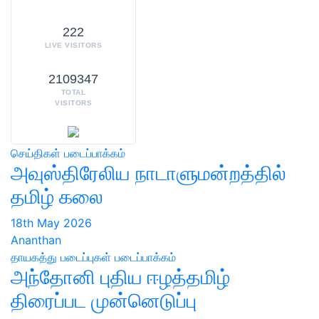
222
LIVE VISITORS
2109347
TOTAL
VISITORS
செய்திகள்
படைப்பாக்கம்
அவுஸ்திரேலிய நாடாளுமன்றத்தில்
தமிழ் கலை
18th May 2026
Ananthan
தாயகத்து படைப்புகள்
படைப்பாக்கம்
அந்தோனி புதிய ஈழத்தமிழ்
திரைப்பட முன்னெடுப்பு