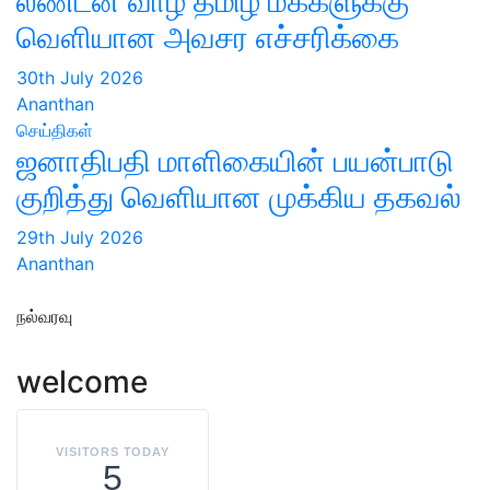
லண்டன் வாழ் தமிழ் மக்களுக்கு
வெளியான அவசர எச்சரிக்கை
30th July 2026
Ananthan
செய்திகள்
ஜனாதிபதி மாளிகையின் பயன்பாடு
குறித்து வெளியான முக்கிய தகவல்
29th July 2026
Ananthan
நல்வரவு
welcome
VISITORS TODAY
5