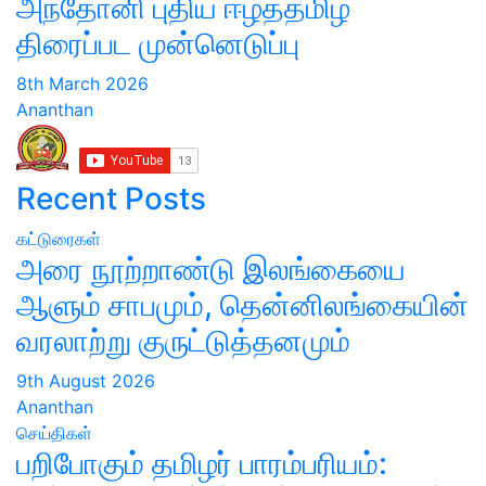
அந்தோனி புதிய ஈழத்தமிழ்
திரைப்பட முன்னெடுப்பு
8th March 2026
Ananthan
Recent Posts
கட்டுரைகள்
அரை நூற்றாண்டு இலங்கையை
ஆளும் சாபமும், தென்னிலங்கையின்
வரலாற்று குருட்டுத்தனமும்
9th August 2026
Ananthan
செய்திகள்
பறிபோகும் தமிழர் பாரம்பரியம்: