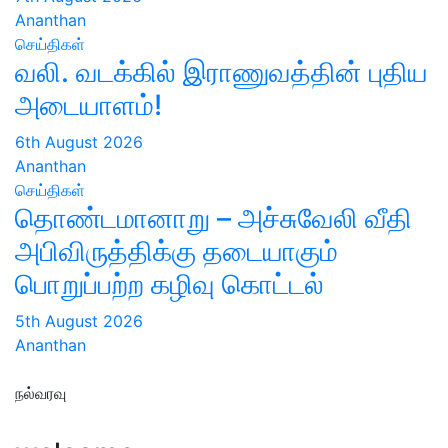
Ananthan
செய்திகள்
வலி. வடக்கில் இராணுவத்தின் புதிய
அடையாளம்!
6th August 2026
Ananthan
செய்திகள்
தொண்டமானாறு – அச்சுவேலி வீதி
அபிவிருத்திக்கு தடையாகும்
பொறுப்பற்ற கழிவு கொட்டல்
5th August 2026
Ananthan
நல்வரவு