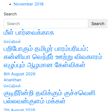
November 2018
Search
Search
மீள் பார்வைக்காக
செய்திகள்
பறிபோகும் தமிழர் பாரம்பரியம்:
கன்னியா வெந்நீர் ஊற்று விவகாரம்
எழுப்பும் ஆழமான கேள்விகள்
8th August 2026
Ananthan
செய்திகள்
குடிநீரின்றி தவிக்கும் குச்சவெளி
பல்லவன்குளம் மக்கள்
7th August 2026