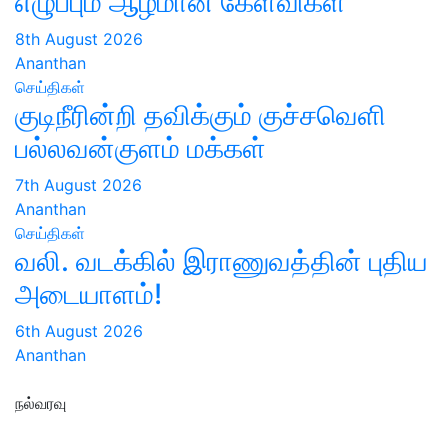
எழுப்பும் ஆழமான கேள்விகள்
8th August 2026
Ananthan
செய்திகள்
குடிநீரின்றி தவிக்கும் குச்சவெளி
பல்லவன்குளம் மக்கள்
7th August 2026
Ananthan
செய்திகள்
வலி. வடக்கில் இராணுவத்தின் புதிய
அடையாளம்!
6th August 2026
Ananthan
நல்வரவு