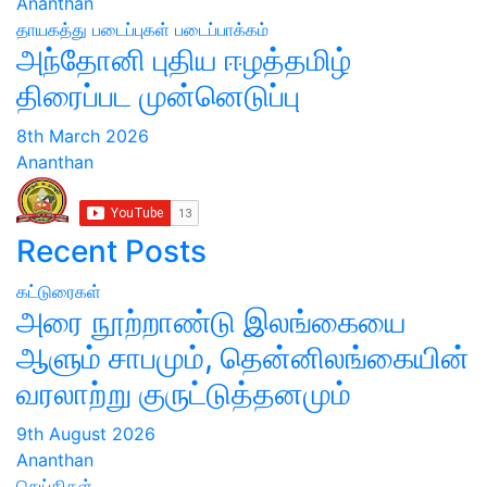
Ananthan
தாயகத்து படைப்புகள்
படைப்பாக்கம்
அந்தோனி புதிய ஈழத்தமிழ்
திரைப்பட முன்னெடுப்பு
8th March 2026
Ananthan
Recent Posts
கட்டுரைகள்
அரை நூற்றாண்டு இலங்கையை
ஆளும் சாபமும், தென்னிலங்கையின்
வரலாற்று குருட்டுத்தனமும்
9th August 2026
Ananthan
செய்திகள்